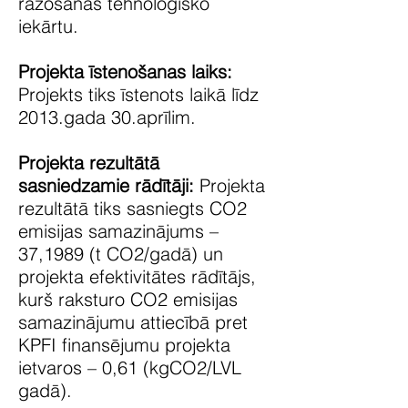
ražošanas tehnoloģisko
iekārtu.
Projekta īstenošanas laiks:
Projekts tiks īstenots laikā līdz
2013.gada 30.aprīlim.
Projekta rezultātā
sasniedzamie rādītāji:
Projekta
rezultātā tiks sasniegts CO2
emisijas samazinājums –
37,1989 (t CO2/gadā) un
projekta efektivitātes rādītājs,
kurš raksturo CO2 emisijas
samazinājumu attiecībā pret
KPFI finansējumu projekta
ietvaros – 0,61 (kgCO2/LVL
gadā).