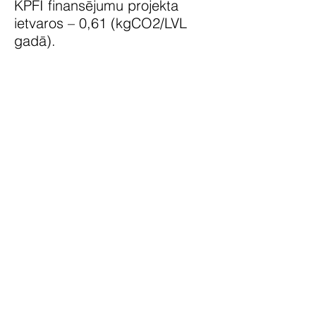
KPFI finansējumu projekta
ietvaros – 0,61 (kgCO2/LVL
gadā).
Projekta finansējuma avoti:
65% no attiecināmajām
izmaksām ir KPFI finansējums
un 35% projekta iesniedzēja
līdzfinansējums.
PROJEKTU FINANSIĀLI
ATBALSTA KLIMATA
PĀRMAIŅU FINANŠU
INSTRUMENTS
Contacts
SIA Mars, Rumbas pagasts,
Kuldīgas novads, LV - 3301